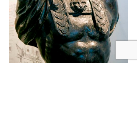
En 390 avant JC, le chef celte Brennus veut unifier les
tribus sénones dans le but de marcher sur l’opulente
Rome. Pour cela, il va chercher près de Jublains,
Charlatanix le fameux druide des Diablintes et sa potion
réputée magique.
Rapidement convaincus par la qualité du breuvage, les
Sénons suivent Brennus dans son projet. Ils écrasent
l’armée de Rome lors de la bataille de l’Allia et mettent à