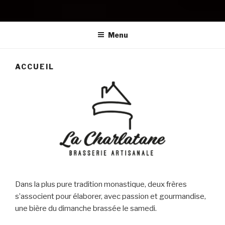
LA CHARLATANE
La bière qui ne raconte pas que des histoires
Menu
ACCUEIL
Dans la plus pure tradition monastique, deux frères
s’associent pour élaborer, avec passion et gourmandise,
une bière du dimanche brassée le samedi.